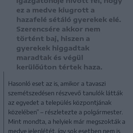
igazgatónője hívott fel, hogy
ez a medve kiugrott a
hazafelé sétáló gyerekek elé.
Szerencsére akkor nem
történt baj, hiszen a
gyerekek higgadtak
maradtak és végül
kerülőúton tértek haza.
Hasonló eset az is, amikor a tavaszi
szemétszedésen részvevő tanulók látták
az egyedet a település központjának
közelében” – részletezte a polgármester.
Mint mondta, a helyiek már megszokták a
medve jelenlétét, így sok esetben nem is