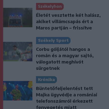
Székelyhon
Életét vesztette két halász,
akiket villámcsapás ért a
Maros partján – frissítve
Székely Sport
Corbu góljától hangos a
román és a magyar sajtó,
válogatott meghívót
sürgetnek
Krónika
Büntetőfeljelentést tett
Majka ügyvédje a romániai
telefonszámról érkezett
fenyegetés miatt