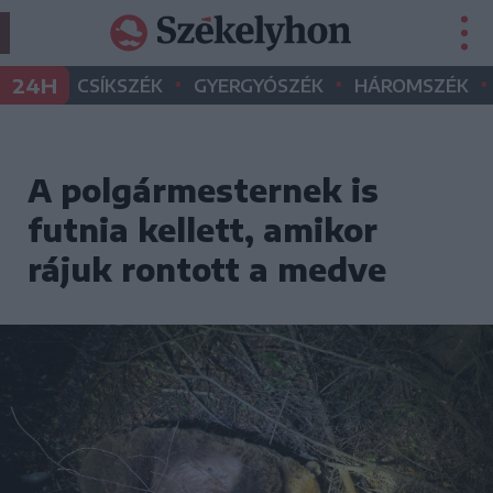
•
•
•
24H
CSÍKSZÉK
GYERGYÓSZÉK
HÁROMSZÉK
A polgármesternek is
futnia kellett, amikor
rájuk rontott a medve