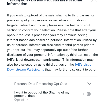
Székelyhon -
Do Not Process My Personal
Information
If you wish to opt-out of the sale, sharing to third parties, or
processing of your personal or sensitive information for
targeted advertising by us, please use the below opt-out
section to confirm your selection. Please note that after your
opt-out request is processed you may continue seeing
interest-based ads based on personal information utilized by
us or personal information disclosed to third parties prior to
your opt-out. You may separately opt-out of the further
disclosure of your personal information by third parties on the
IAB’s list of downstream participants. This information may
also be disclosed by us to third parties on the
IAB’s List of
Downstream Participants
that may further disclose it to other
2026. augusztus 06., csütörtök
third parties.
Netflixen kaphatunk először
Personal Data Processing Opt Outs
betekintést a Grand Theft Auto VI
játékmenetébe
I want to opt-out of the Sharing of my
personal data.
Opted In