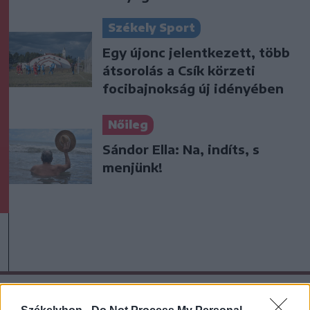
Székely Sport
Egy újonc jelentkezett, több
átsorolás a Csík körzeti
focibajnokság új idényében
Nőileg
Sándor Ella: Na, indíts, s
menjünk!
A rovat további cikkei