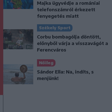
Majka ügyvédje a romániai
telefonszámról érkezett
fenyegetés miatt
Székely Sport
Corbu bombagólja döntött,
előnyből várja a visszavágót a
Ferencváros
Nőileg
Sándor Ella: Na, indíts, s
menjünk!