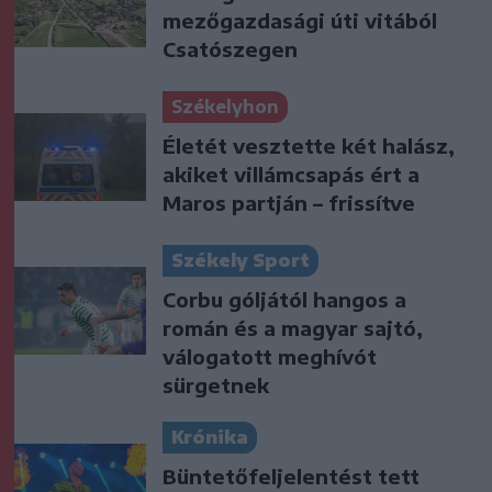
mezőgazdasági úti vitából
Csatószegen
Székelyhon
Életét vesztette két halász,
akiket villámcsapás ért a
Maros partján – frissítve
Székely Sport
Corbu góljától hangos a
román és a magyar sajtó,
válogatott meghívót
sürgetnek
Krónika
Büntetőfeljelentést tett