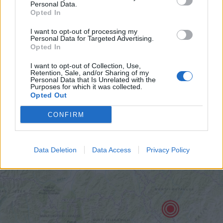
Personal Data.
Opted In
2026. augusztus 06., csütörtök
I want to opt-out of processing my
Mentőhelikopterrel vitték
Personal Data for Targeted Advertising.
Opted In
kórházba, miután kiemelték a
Marosból – frissítve
I want to opt-out of Collection, Use,
Retention, Sale, and/or Sharing of my
Personal Data that Is Unrelated with the
Purposes for which it was collected.
Opted Out
CONFIRM
Data Deletion
Data Access
Privacy Policy