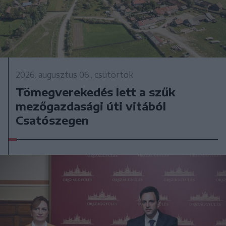
2026. augusztus 06., csütörtök
Tömegverekedés lett a szűk
mezőgazdasági úti vitából
Csatószegen