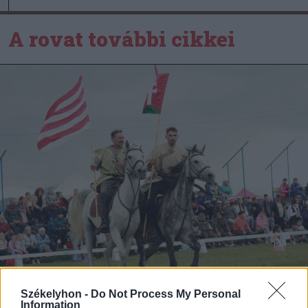
A rovat további cikkei
2026. augusztus 06., csütörtök
Székelyhon -
Do Not Process My Personal
Information