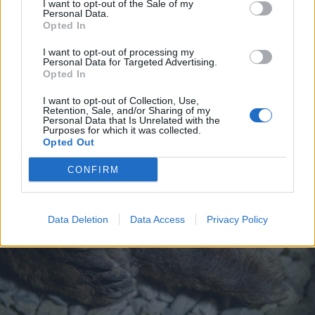
I want to opt-out of the Sale of my
Personal Data.
Opted In
2026. augusztus 07., péntek
I want to opt-out of processing my
Románul is helyt kell állni a hétfőn
Personal Data for Targeted Advertising.
Opted In
kezdődő írásbeliken – így
készülhetnek a pótérettségizők
I want to opt-out of Collection, Use,
Retention, Sale, and/or Sharing of my
Personal Data that Is Unrelated with the
Purposes for which it was collected.
Opted Out
CONFIRM
Data Deletion
Data Access
Privacy Policy