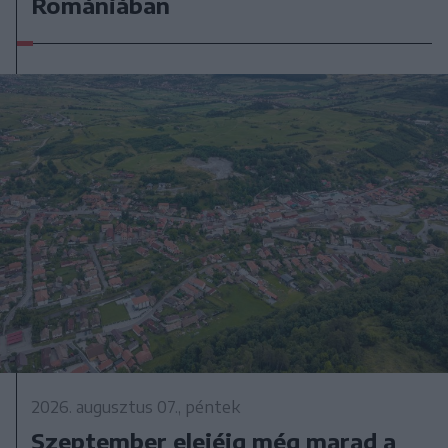
Romániában
2026. augusztus 07., péntek
Szeptember elejéig még marad a