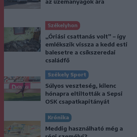
az üzemanyagok ára
Székelyhon
„Óriási csattanás volt” – így
emlékszik vissza a kedd esti
balesetre a csíkszeredai
családfő
Székely Sport
Súlyos veszteség, kilenc
hónapra eltiltották a Sepsi
OSK csapatkapitányát
Krónika
Meddig használható még a
régi személyi?