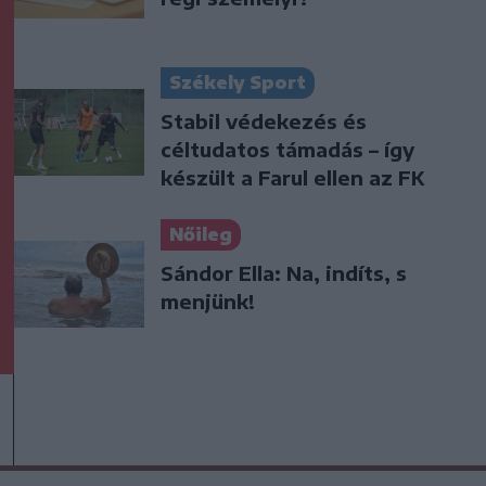
Székely Sport
Stabil védekezés és
céltudatos támadás – így
készült a Farul ellen az FK
Nőileg
Sándor Ella: Na, indíts, s
menjünk!