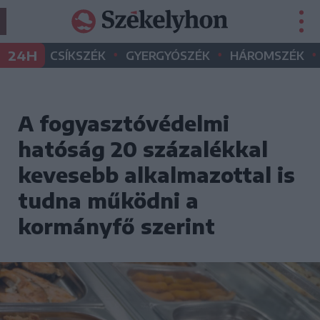
•
•
•
24H
CSÍKSZÉK
GYERGYÓSZÉK
HÁROMSZÉK
A fogyasztóvédelmi
hatóság 20 százalékkal
kevesebb alkalmazottal is
tudna működni a
kormányfő szerint